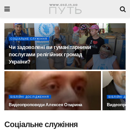
СОЦІАЛЬНЕ СЛУЖІННЯ
Чи задоволені ви гуманітарними
послугами релігійних громад
України?
БІБЛІЙНІ ДОСЛІДЖЕННЯ
БІБЛІЙНІ ДО
Видеопроповеди Алексея Опарина
Видеопроп
Соціальне служіння