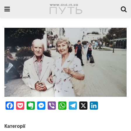
Facebook
Pocket
Evernote
Messenger
Viber
WhatsApp
Telegram
X
LinkedIn
Категорії